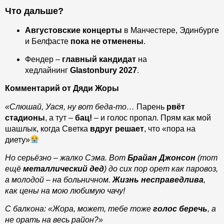
Что дальше?
Августовские концерты
в Манчестере, Эдинбурге
и Белфасте
пока не отменены
.
Фендер –
главный кандидат
на
хедлайнинг
Glastonbury 2027
.
Комментарий от Дяди Жоры
«Слюшай, Уася, ну вот беда-то…
Парень
рвёт
стадионы
, а тут –
бац!
– и голос пропал. Прям как мой
шашлык, когда Светка
вдруг решает
, что «пора на
диету»
Но серьёзно – жалко Сэма. Вот
Брайан Джонсон
(тот
ещё
металлический дед
) до сих пор орет как паровоз,
а молодой – на больничном.
Жизнь несправедлива
,
как цены на мою любимую чачу!
С балкона: «Жора, может, тебе тоже
голос беречь
, а
не орать на весь район?»