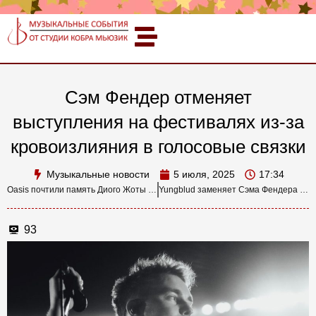
Сэм Фендер отменяет
выступления на фестивалях из-за
кровоизлияния в голосовые связки
Музыкальные новости
5 июля, 2025
17:34
Oasis почтили память Диого Жоты на первом концерте воссоединения
Yungblud заменяет Сэма Фендера на Rock Werchter и намекает на выступление с Black Sabbath
93