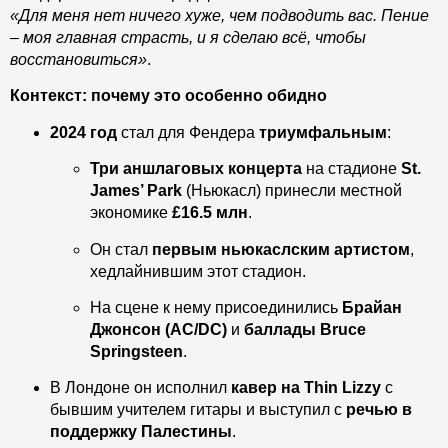
«Для меня нет ничего хуже, чем подводить вас. Пение
– моя главная страсть, и я сделаю всё, чтобы
восстановиться»
.
Контекст: почему это особенно обидно
2024 год
стал для Фендера
триумфальным
:
Три аншлаговых концерта
на стадионе
St.
James’ Park
(Ньюкасл) принесли местной
экономике
£16.5 млн
.
Он стал
первым ньюкаслским артистом
,
хедлайнившим этот стадион.
На сцене к нему присоединились
Брайан
Джонсон (AC/DC)
и
баллады Bruce
Springsteen
.
В Лондоне он исполнил
кавер на Thin Lizzy
с
бывшим учителем гитары и выступил с
речью в
поддержку Палестины
.