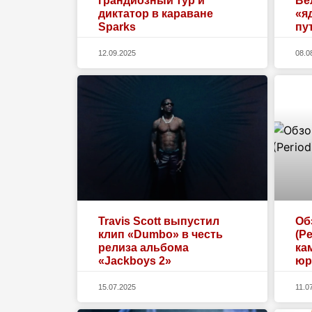
грандиозный тур и
Ве
диктатор в караване
«я
Sparks
пу
12.09.2025
08.0
Travis Scott выпустил
Об
клип «Dumbo» в честь
(P
релиза альбома
ка
«Jackboys 2»
юр
15.07.2025
11.0