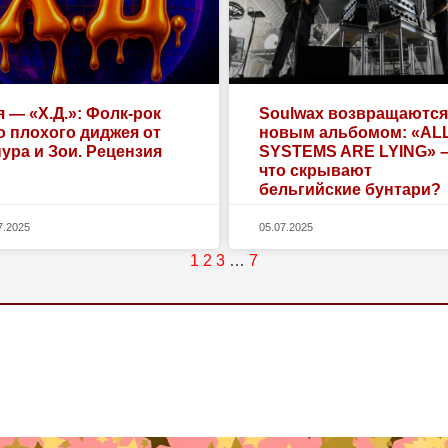
я — «Х.Д.»: Фолк-рок
Soulwax возвращаются
о плохого диджея от
новым альбомом: «AL
ура и Зои. Рецензия
SYSTEMS ARE LYING» 
что скрывают
бельгийские бунтари?
7.2025
05.07.2025
1
2
3
…
7