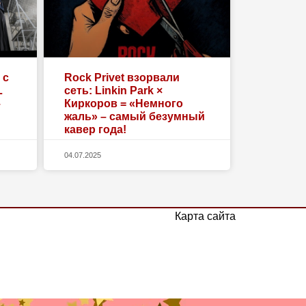
 с
Rock Privet взорвали
L
сеть: Linkin Park ×
–
Киркоров = «Немного
жаль» – самый безумный
кавер года!
04.07.2025
Карта сайта