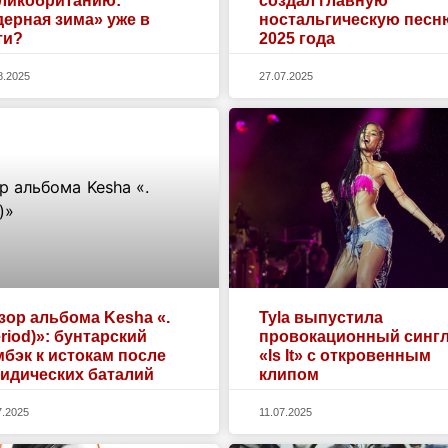
ликобританию:
создал главную
дерная зима» уже в
ностальгическую песн
ти?
2025 года
8.2025
27.07.2025
зор альбома Kesha «.
Tyla выпустила
eriod)»: бунтарский
провокационный синг
мбэк к истокам после
«Is It» с откровенным
идических баталий
клипом
7.2025
11.07.2025