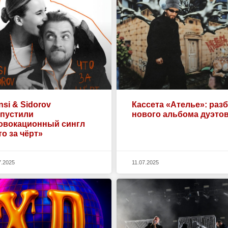
nsi & Sidorov
Кассета «Ателье»: раз
пустили
нового альбома дуэто
овокационный сингл
то за чёрт»
7.2025
11.07.2025