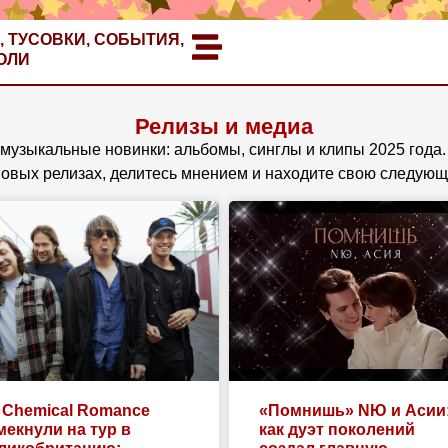
, ТУСОВКИ, СОБЫТИЯ,
ОЛИ
Релизы и медиа
музыкальные новинки: альбомы, синглы и клипы 2025 года.
новых релизах, делитесь мнением и находите свою следую
 Chemical Romance
«Помнишь» NЮ и Асии
мекнули на тур в
как дуэт поколений