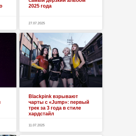
самый дерзкий альбом
ю
2025 года
27.07.2025
Blackpink взрывают
л
чарты с «Jump»: первый
трек за 3 года в стиле
хардстайл
11.07.2025