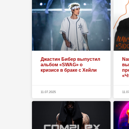
Джастин Бибер выпустил
Na
альбом «SWAG» о
вы
кризисе в браке с Хейли
пр
«Ч
11.07.2025
11.0