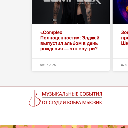
«Complex
Зо
Полноценности»: Элджей
пр
выпустил альбом в день
Шн
рождения — что внутри?
09.07.2025
07.0