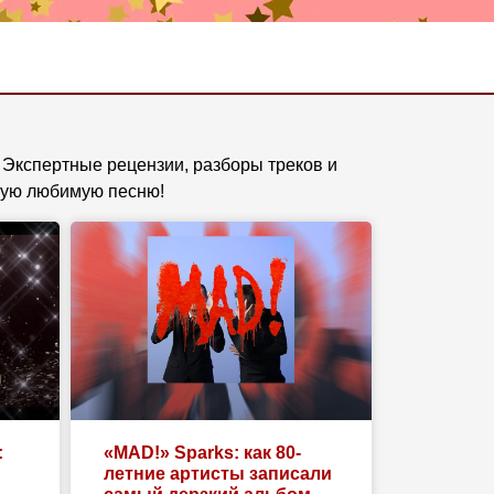
 Экспертные рецензии, разборы треков и
щую любимую песню!
:
«MAD!» Sparks: как 80-
летние артисты записали