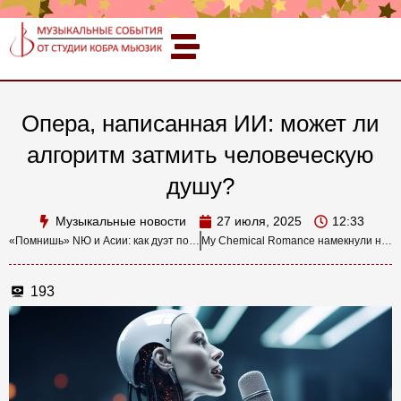
Опера, написанная ИИ: может ли
алгоритм затмить человеческую
душу?
Музыкальные новости
27 июля, 2025
12:33
«Помнишь» NЮ и Асии: как дуэт поколений создал главную ностальгическую песню 2025 года
My Chemical Romance намекнули на тур в Великобританию: «ядерная зима» уже в пути?
193