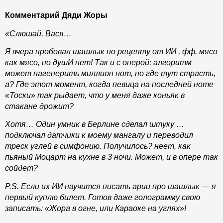
Комментарий Дяди Жоры
«Слюшай, Вася…
Я вчера пробовал шашлык по рецепту от ИИ , фф, мясо
как мясо, но душИ нет! Так и с оперой: алгоритм
может нагенерить миллион нот, но где тут страсть,
а? Где этот момент, когда певица на последней ноте
«Тоски» так рыдает, что у меня даже коньяк в
стакане дрожит?
Хотя… Один умник в Берлине сделал штуку …
подключал датчики к моему мангалу и переводил
треск углей в симфонию. Получилось? неет, как
пьяный Моцарт на кухне в 3 ночи. Может, и в опере так
сойдет?
P.S. Если их ИИ научится писать арии про шашлык — я
первый куплю билет. Готов даже голограмму свою
записать: «Жора в огне, или Караоке на углях»!