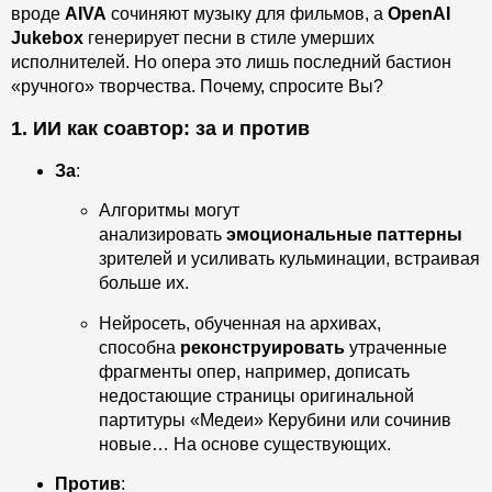
вроде
AIVA
сочиняют музыку для фильмов, а
OpenAI
Jukebox
генерирует песни в стиле умерших
исполнителей. Но опера это лишь последний бастион
«ручного» творчества. Почему, спросите Вы?
1. ИИ как соавтор: за и против
За
:
Алгоритмы могут
анализировать
эмоциональные паттерны
зрителей и усиливать кульминации, встраивая
больше их.
Нейросеть, обученная на архивах,
способна
реконструировать
утраченные
фрагменты опер, например, дописать
недостающие страницы оригинальной
партитуры «Медеи» Керубини или сочинив
новые… На основе существующих.
Против
: