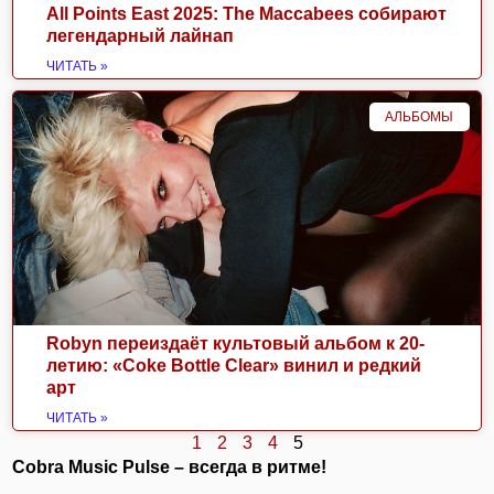
All Points East 2025: The Maccabees собирают
легендарный лайнап
ЧИТАТЬ »
АЛЬБОМЫ
Robyn переиздаёт культовый альбом к 20-
летию: «Coke Bottle Clear» винил и редкий
арт
ЧИТАТЬ »
1
2
3
4
5
Cobra Music Pulse – всегда в ритме!