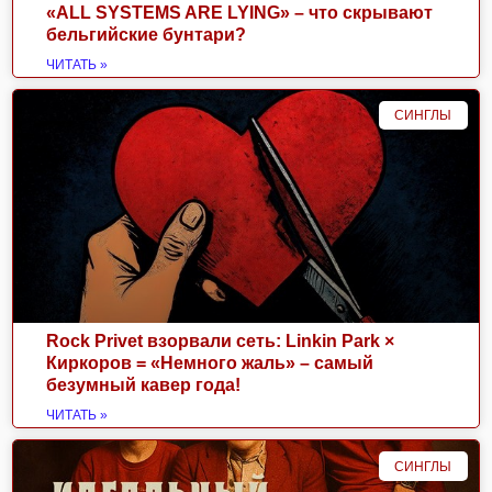
«ALL SYSTEMS ARE LYING» – что скрывают
бельгийские бунтари?
ЧИТАТЬ »
СИНГЛЫ
Rock Privet взорвали сеть: Linkin Park ×
Киркоров = «Немного жаль» – самый
безумный кавер года!
ЧИТАТЬ »
СИНГЛЫ