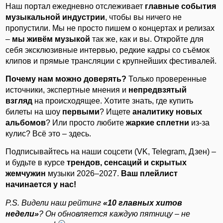
Наш портал ежедневно отслеживает
главные события
музыкальной индустрии
, чтобы вы ничего не
пропустили. Мы не просто пишем о концертах и релизах
–
мы живём музыкой
так же, как и вы. Откройте для
себя эксклюзивные интервью, редкие кадры со съёмок
клипов и прямые трансляции с крупнейших фестивалей.
Почему нам можно доверять?
Только проверенные
источники, экспертные мнения и
непредвзятый
взгляд
на происходящее. Хотите знать, где купить
билеты на шоу
первыми
? Ищете
аналитику новых
альбомов
? Или просто любите
жаркие сплетни
из-за
кулис? Всё это – здесь.
Подписывайтесь на наши соцсети (VK, Telegram, Дзен) –
и будьте в курсе
трендов, сенсаций и скрытых
жемчужин
музыки 2026–2027.
Ваш плейлист
начинается у нас!
P.S. Видели наш рейтинг
«10 главных хитов
недели»
? Он обновляется каждую пятницу – не