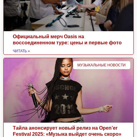
Официальный мерч Oasis на
воссоединенном туре: цены и первые фото
ЧИТАТЬ »
МУЗЫКАЛЬНЫЕ НОВОСТИ
Тайла анонсирует новый релиз на Open’er
Festival 2025: «Музыка выйдет очень скоро»