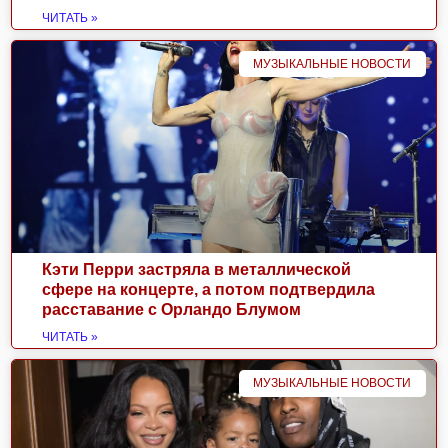
ЧИТАТЬ »
МУЗЫКАЛЬНЫЕ НОВОСТИ
Кэти Перри застряла в металлической
сфере на концерте, а потом подтвердила
расставание с Орландо Блумом
ЧИТАТЬ »
МУЗЫКАЛЬНЫЕ НОВОСТИ