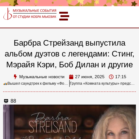
Барбра Стрейзанд выпустила
альбом дуэтов с легендами: Стинг,
Мэрайя Кэри, Боб Дилан и другие
Музыкальные новости
27 июня, 2025
17:15
Вышел саундтрек к фильму «Формула-1»: Ханс Циммер, Эд Ширан и Doja Cat на высокой скорости
Группа «Комната культуры» представила саундтрек к сериалу ТНТ «Остаться друзьями»
88