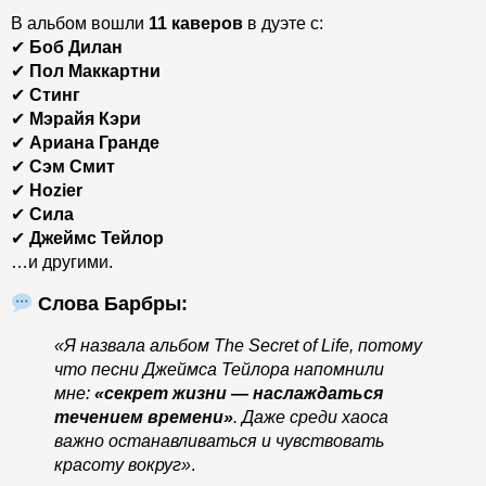
В альбом вошли
11 каверов
в дуэте с:
✔
Боб Дилан
✔
Пол Маккартни
✔
Стинг
✔
Мэрайя Кэри
✔
Ариана Гранде
✔
Сэм Смит
✔
Hozier
✔
Сила
✔
Джеймс Тейлор
…и другими.
Слова Барбры:
«Я назвала альбом The Secret of Life, потому
что песни Джеймса Тейлора напомнили
мне:
«секрет жизни — наслаждаться
течением времени»
. Даже среди хаоса
важно останавливаться и чувствовать
красоту вокруг»
.