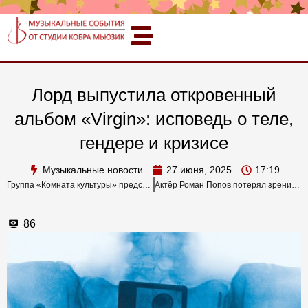
Лорд выпустила откровенный
альбом «Virgin»: исповедь о теле,
гендере и кризисе
Музыкальные новости
27 июня, 2025
17:19
Группа «Комната культуры» представила саундтрек к сериалу ТНТ «Остаться друзьями»
Актёр Роман Попов потерял зрение на один глаз из-за рецидива рака
86