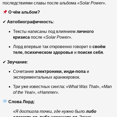
последствиями славы после альбома
«Solar Power»
.
О чём альбом?
✔
Автобиографичность
:
Тексты написаны под влиянием
личного
кризиса
после
«Solar Power»
.
Лорд впервые так откровенно говорит о
своём
теле, психическом здоровье
и
поиске себя
.
✔
Звучание
:
Сочетание
электроники, инди-попа
и
экспериментальных аранжировок.
Три уже известных сингла:
«What Was That»
,
«Man
of the Year»
,
«Hammer»
.
Слова Лорд:
«Я достигла точки, где нужно было
либо