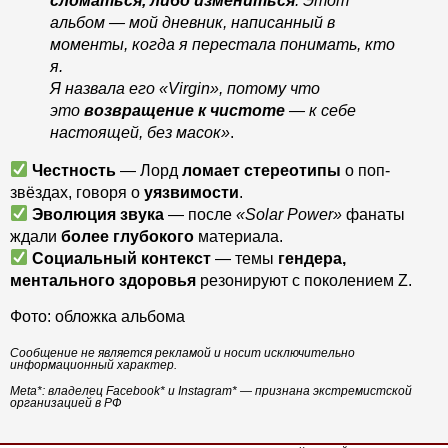
сломаться, либо измениться
. Этот
альбом — мой дневник, написанный в
моменты, когда я перестала понимать, кто
я.
Я назвала его «Virgin», потому что
это
возвращение к чистоте
— к себе
настоящей, без масок»
.
Честность
— Лорд
ломает стереотипы
о поп-
звёздах, говоря о
уязвимости
.
Эволюция звука
— после
«Solar Power»
фанаты
ждали
более глубокого
материала.
Социальный контекст
— темы
гендера,
ментального здоровья
резонируют с поколением Z.
Фото: обложка альбома
Сообщение не является рекламой и носит исключительно
информационный характер.
Meta*: владелец Facebook* и Instagram* — признана экстремистской
организацией в РФ