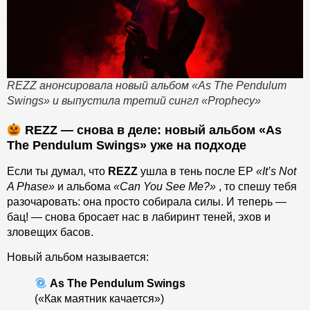
REZZ анонсировала новый альбом «As The Pendulum
Swings» и выпустила третий сингл «Prophecy»
REZZ — снова в деле: новый альбом «As
The Pendulum Swings» уже на подходе
Если ты думал, что
REZZ
ушла в тень после EP
«It’s Not
A Phase»
и альбома
«Can You See Me?»
, то спешу тебя
разочаровать: она просто собирала силы. И теперь —
бац! — снова бросает нас в лабиринт теней, эхов и
зловещих басов.
Новый альбом называется:
As The Pendulum Swings
(«Как маятник качается»)