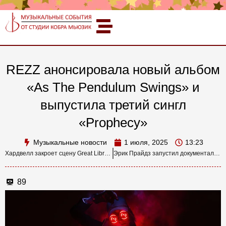
REZZ анонсировала новый альбом
«As The Pendulum Swings» и
выпустила третий сингл
«Prophecy»
Музыкальные новости
1 июля, 2025
13:23
Хардвелл закроет сцену Great Library на Tomorrowland 2025 сетом в честь 10-летия альбома «United We Are»
Эрик Прайдз запустил документальную серию о создании Holosphere 2.0 — самого амбициозного шоу в истории EDM
89