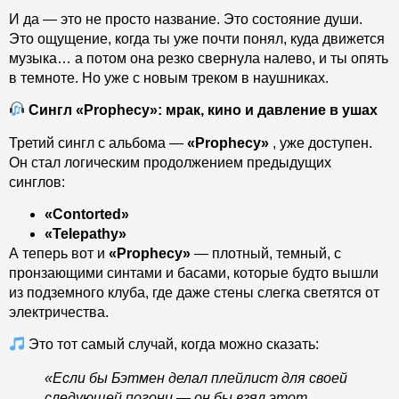
И да — это не просто название. Это состояние души.
Это ощущение, когда ты уже почти понял, куда движется
музыка… а потом она резко свернула налево, и ты опять
в темноте. Но уже с новым треком в наушниках.
Сингл «Prophecy»: мрак, кино и давление в ушах
Третий сингл с альбома —
«Prophecy»
, уже доступен.
Он стал логическим продолжением предыдущих
синглов:
«Contorted»
«Telepathy»
А теперь вот и
«Prophecy»
— плотный, темный, с
пронзающими синтами и басами, которые будто вышли
из подземного клуба, где даже стены слегка светятся от
электричества.
Это тот самый случай, когда можно сказать:
«Если бы Бэтмен делал плейлист для своей
следующей погони — он бы взял этот