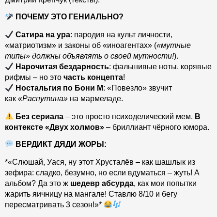
ПОЧЕМУ ЭТО ГЕНИАЛЬНО?
Сатира на ура
: пародия на культ личности,
«матриотизм» и законы об «иноагентах» (
«мутные
типы» должны объявлять о своей мутности!
).
Нарочитая бездарность
: фальшивые ноты, корявые
рифмы – но это
часть концепта
!
Ностальгия по Бони М
: «Повезло» звучит
как
«Распутина»
на мармеладе.
Без сериала
– это просто психоделический мем.
В
контексте «Двух холмов»
– бриллиант чёрного юмора.
ВЕРДИКТ ДЯДИ ЖОРЫ:
*«Слюшай, Уася, ну этот Хрусталёв – как шашлык из
зефира: сладко, безумно, но если вдуматься – жуть! А
альбом? Да это ж
шедевр абсурда
, как мои попытки
жарить яичницу на мангале! Ставлю 8/10 и бегу
пересматривать 3 сезон!»*