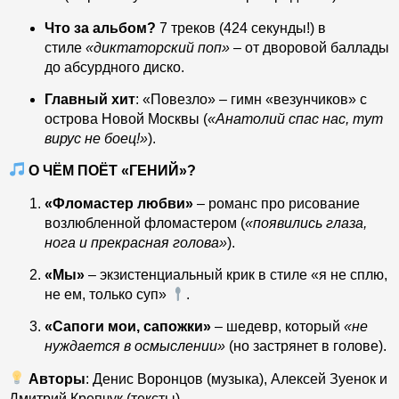
Что за альбом?
7 треков (424 секунды!) в
стиле
«диктаторский поп»
– от дворовой баллады
до абсурдного диско.
Главный хит
: «Повезло» – гимн «везунчиков» с
острова Новой Москвы (
«Анатолий спас нас, тут
вирус не боец!»
).
О ЧЁМ ПОЁТ «ГЕНИЙ»?
«Фломастер любви»
– романс про рисование
возлюбленной фломастером (
«появились глаза,
нога и прекрасная голова»
).
«Мы»
– экзистенциальный крик в стиле «я не сплю,
не ем, только суп»
.
«Сапоги мои, сапожки»
– шедевр, который
«не
нуждается в осмыслении»
(но застрянет в голове).
Авторы
: Денис Воронцов (музыка), Алексей Зуенок и
Дмитрий Крепчук (тексты).