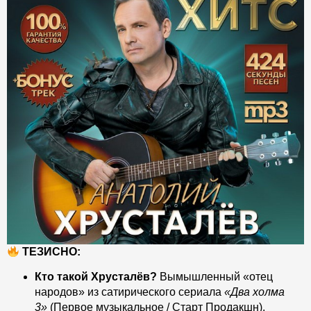
ТЕЗИСНО:
Кто такой Хрусталёв?
Вымышленный «отец
народов» из сатирического сериала
«Два холма
3»
(Первое музыкальное / Старт Продакшн).