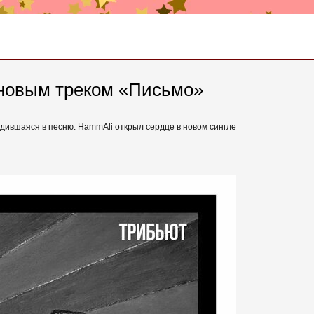
 новым треком «Письмо»
дившаяся в песню: HammAli открыл сердце в новом сингле