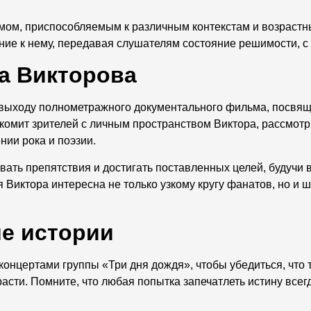
мом, приспособляемым к различным контекстам и возрастн
ние к нему, передавая слушателям состояние решимости, с
а Викторова
 выходу полнометражного документального фильма, посвящ
акомит зрителей с личным пространством Виктора, рассмотр
ии рока и поэзии.
евать препятствия и достигать поставленных целей, будуч
 Виктора интересна не только узкому кругу фанатов, но и 
е истории
концертами группы «Три дня дождя», чтобы убедиться, что
сти. Помните, что любая попытка запечатлеть истину всег