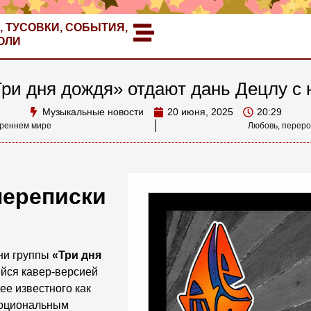
, ТУСОВКИ, СОБЫТИЯ,
ОЛИ
Три дня дождя» отдают дань Децлу с
Музыкальные новости
20 июня, 2025
20:29
утреннем мире
Любовь, переро
переписки
сни группы
«Три дня
йся кавер-версией
ее известного как
моциональным