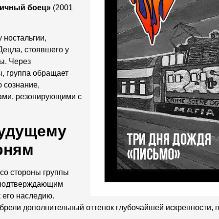
ичный боец»
(2001
 ностальгии,
ецла, стоявшего у
ы. Через
, группа обращает
 сознание,
ами, резонирующими с
будущему
рням
 со стороны группы
, подтверждающим
 его наследию.
обрели дополнительный оттенок глубочайшей искренности, 