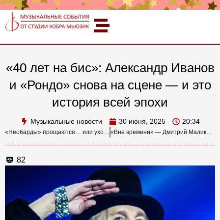
«40 лет на бис»: Александр Иванов
и «Рондо» снова на сцене — и это
история всей эпохи
Музыкальные новости
30 июня, 2025
20:34
«Необарды» прощаются… или уходят в творческий отпуск? Юбилейное «прощай» состоится в июле
«Вне времени» — Дмитрий Маликов против ИИ: когда душа важнее алгоритма
82