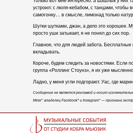
Только вот мне интересно: а шашлык у них т
устроил: с люля-кебабом, с танцами, чтобы 
самогонку… в смысле, лимонад только нату
Шутки шутками, джан, а дело это хорошее. Му
просто уши затыкает, я не понял до сих пор.
Главное, что для людей забота. Бесплатные 
вкладывать.
Короче, будем следить за новостями. Если п
группа «Роллинг Стоунз», я их уже мысленно
Ладно, у меня угли подгорают. Уас, где мар
Сообщение не является рекламой и носит исключитель
Meta*: владелец Facebook* и Instagram* — признана экс