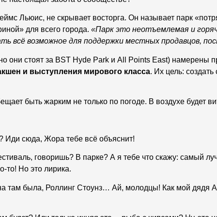
жеймс Льюис, не скрывает восторга. Он называет парк «по
риной» для всего города.
«Парк это неотъемлемая и горяч
ать всё возможное для поддержки местных продавцов, по
о они стоят за BST Hyde Park и All Points East) намерены 
кшен и выступления мирового класса
. Их цель: создат
бещает быть жарким не только по погоде. В воздухе будет в
? Иди сюда, Жора тебе всё объяснит!
Фестиваль, говоришь? В парке? А я тебе что скажу: самый 
о-то! Но это лирика.
нна там была, Роллинг Стоунз… Ай, молодцы! Как мой дядя А