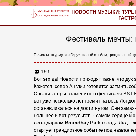
НОВОСТИ МУЗЫКИ: ТУРЫ
ГАСТР
Фестиваль мечты: в
Гориллы штурмуют «Гору»: новый альбом, грандиозный тур
169
Вот это да! Новости приходят такие, что дух 
Кажется, север Англии готовится затмить соб
Организаторы знаменитого фестиваля BST H
вот уже несколько лет гремит на весь Лондо
останавливаться на достигнутом. Они замах
большее и вот результат. В самом сердце Йо
легендарном
Roundhay Park
города Лидс, л
стартует грандиозное событие под названи