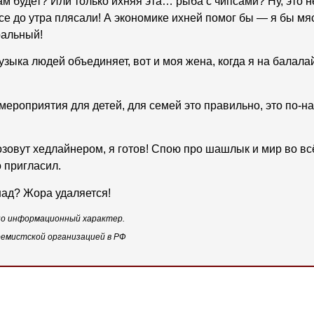
ам будет? Или только ихняя эта… рыба с чипсами? Ну, это 
все до утра плясали! А экономике ихней помог бы — я бы м
ральный!
зыка людей объединяет, вот и моя жена, когда я на балалайк
мероприятия для детей, для семей это правильно, это по-н
озовут хедлайнером, я готов! Спою про шашлык и мир во в
 пригласил.
инад? Жора удаляется!
но информационный характер.
тремистской организацией в РФ