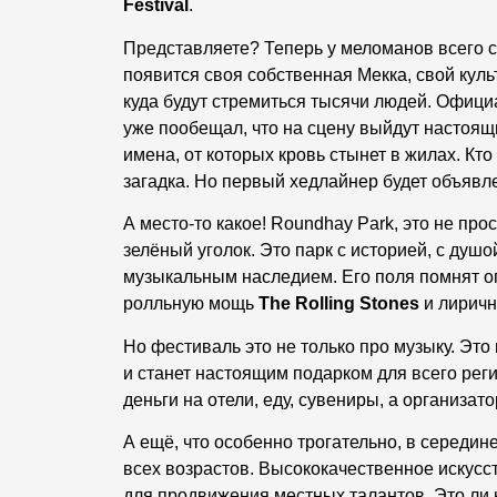
Festival
.
Представляете? Теперь у меломанов всего 
появится своя собственная Мекка, свой куль
куда будут стремиться тысячи людей. Офици
уже пообещал, что на сцену выйдут настоящ
имена, от которых кровь стынет в жилах. Кто
загадка. Но первый хедлайнер будет объявле
А место-то какое! Roundhay Park, это не про
зелёный уголок. Это парк с историей, с душо
музыкальным наследием. Его поля помнят 
ролльную мощь
The Rolling Stones
и лиричн
Но фестиваль это не только про музыку. Эт
и станет настоящим подарком для всего реги
деньги на отели, еду, сувениры, а организа
А ещё, что особенно трогательно, в середи
всех возрастов. Высококачественное искусс
для продвижения местных талантов. Это ли 