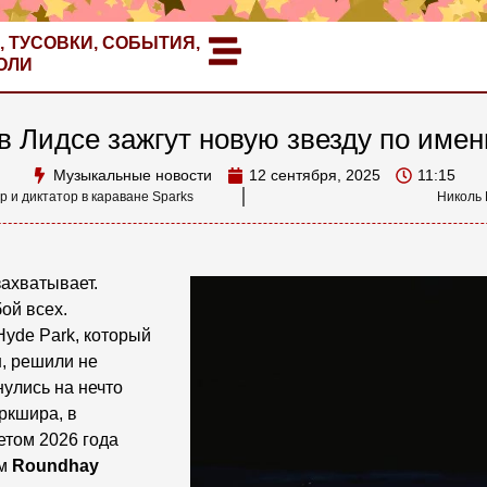
, ТУСОВКИ, СОБЫТИЯ,
ОЛИ
 Лидсе зажгут новую звезду по имен
Музыкальные новости
12 сентября, 2025
11:15
 и диктатор в караване Sparks
Николь 
захватывает.
ой всех.
yde Park, который
н, решили не
нулись на нечто
ркшира, в
етом 2026 года
ем
Roundhay