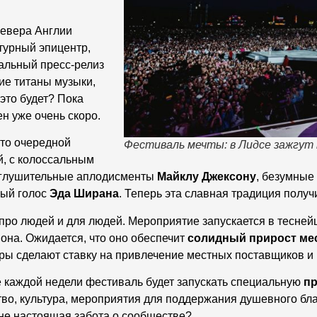
севера Англии
турный эпицентр,
альный пресс-релиз
ие титаны музыки,
 это будет? Пока
н уже очень скоро.
сто очередной
Фестиваль мечты: в Лидсе зажгут н
й, с колоссальным
оглушительные аплодисменты
Майклу Джексону
, безумные
ый голос
Эда Ширана
. Теперь эта славная традиция полу
о про людей и для людей. Мероприятие запускается в тесне
она. Ожидается, что оно обеспечит
солидный прирост мес
торы сделают ставку на привлечение местных поставщиков и
не каждой недели фестиваль будет запускать специальную
пр
тво, культура, мероприятия для поддержания душевного бла
не настоящая забота о сообществе?