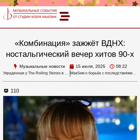
«Комбинация» зажжёт ВДНХ:
ностальгический вечер хитов 90-х
Музыкальные новости
15 июля, 2025
08:22
Украденная у The Rolling Stones в 1970-х гитара Gibson Les Paul обнаружена в коллекции музея Метрополитен
МакSим о борьбе с последствиями комы: «Пришлось заново учиться писать песни»
110