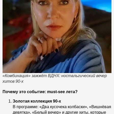
«Комбинация» зажжёт ВДНХ: ностальгический вечер
хитов 90-х
Почему это событие: must-see лета?
Золотая коллекция 90-х
В программе: «Два кусочека колбаски», «Вишнёвая
девятка», «Белый вечер» и другие хиты, которые