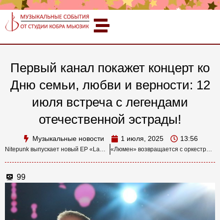
Первый канал покажет концерт ко
Дню семьи, любви и верности: 12
июля встреча с легендами
отечественной эстрады!
Музыкальные новости
1 июля, 2025
13:56
Nitepunk выпускает новый EP «Lawless» — огненный набор рэйв-боевиков от одного из самых горячих продюсеров 2025
«Люмен» возвращается с оркестром: 1 ноября концерт в КЗ «Москва» с новой симфонической программой
99