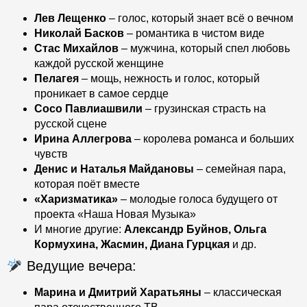
Лев Лещенко
– голос, который знает всё о вечном
Николай Басков
– романтика в чистом виде
Стас Михайлов
– мужчина, который спел любовь
каждой русской женщине
Пелагея
– мощь, нежность и голос, который
проникает в самое сердце
Сосо Павлиашвили
– грузинская страсть на
русской сцене
Ирина Аллегрова
– королева романса и больших
чувств
Денис и Наталья Майдановы
– семейная пара,
которая поёт вместе
«Харизматика»
– молодые голоса будущего от
проекта «Наша Новая Музыка»
И многие другие:
Александр Буйнов, Ольга
Кормухина, Жасмин, Диана Гурцкая
и др.
Ведущие вечера:
Марина и Дмитрий Харатьяны
– классическая