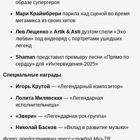
образе супергероя
Мари Краймбрери
парила над сценой во время
мегамикса из своих хитов
Лев Лещенко
и
Artik & Asti
дуэтом спели «Эхо
любви» под видеоряд с портретами ушедших
легенд
Shaman
представил премьеру песни «Прямо по
сердцу» для «Интервидения-2025»
Специальные награды
Игорь Крутой
— «Легендарный композитор»
Лолита Милявская
— «Легендарная
исполнительница»
«Звери»
— «Легендарная рок-группа»
Николай Басков
— «Вклад в развитие музыки»
Фото: предоставлено пресс-службой Муз-ТВ