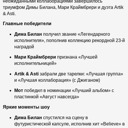
неожиданными коллаборациями завершилось
триумфом Димы Билана, Мари Краймбрери и дуэта Artik
& Asti.
Главные победители
Дима Билан
получил звание «Легендарного
исполнителя», пополнив коллекцию рекордной 23-й
наградой
Мари Краймбрери
признана «Лучшей
исполнительницей»
Artik & Asti
забрали две тарелки: «Лучшая группа»
и «Лучшая коллаборация» (с Джиганом)
Мот
победил в номинации «Лучший альбом» с
пластинкой «Август навсегда»
Яркие моменты шоу
Дима Билан
спустился на сцену в
футуристической капсуле, исполнив хит «Believe» в