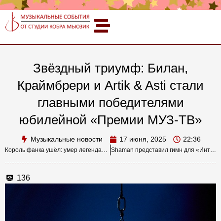
Звёздный триумф: Билан,
Краймбрери и Artik & Asti стали
главными победителями
юбилейной «Премии МУЗ-ТВ»
Музыкальные новости
17 июня, 2025
22:36
Король фанка ушёл: умер легендарный Слай Стоун
Shaman представил гимн для «Интервидения-2025»: премьера песни «Прямо по сердцу» на «Премии МУЗ-ТВ»
136